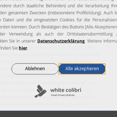
sich bereiterklären, von „Sponsoren“ und
ls Telefon, SMS, Mail und Post zu erhalten.
n und welche Daten wie umfangreich erhoben
ch Klick auf weiterführende Links einsehen,
geben hatte.
B-Bereich
eich besonderen Schutz genießt, sind im B2B-
 eine Werbung über Telefon möglich. So gestattet
nd einer mutmaßlichen Einwilligung. Diese
licher Umstand ein sachliches Interesse des
 sachliches Interesse angesehen wird kann nicht
edarf stets einer Einzelfallentscheidung – vor
 die mutmaßliche Einwilligung darlegen und
hmenden Sensibilisierung von Unternehmen für
Gefahr, dass von dieser Darlegungs- und
.