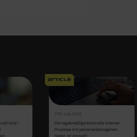
article
27th July 2026
voll sind –
Die regelmäßige Kontrolle interner
d
Prozesse mit personenbezogenen
ten
Daten ist sinnvoll