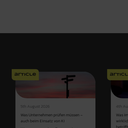
article
artic
4th Au
5th August 2026
Was im
Was Unternehmen prüfen müssen –
wirkli
auch beim Einsatz von KI
betriff