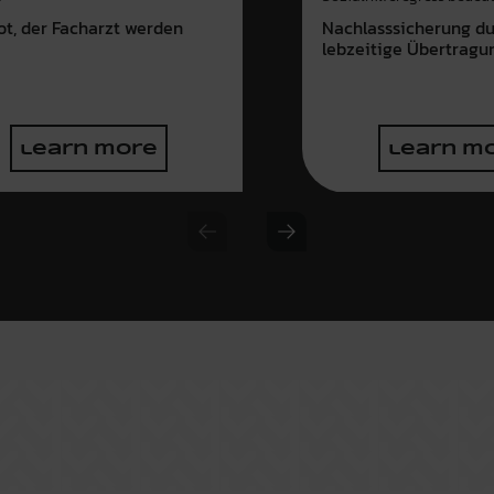
ot, der Facharzt werden
Nachlasssicherung d
e
lebzeitige Übertragu
learn more
learn m
Previous slide
Next slide