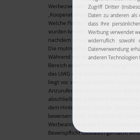
Werbezwecken. Der Teilnehmer sollte 
„Kooperationspartnern“ Werbung mitte
Welche Firmen die Daten verarbeite
wurden konnte der Teilnehmer erst na
nachdem er seine Daten bereits ange
Die mutmaßliche Einwilligung im B2
Während der Verbraucher im BC2-Ber
Bereich erleichterte Bedingungen für
das UWG eine Werbemaßnahme aufgru
liegt vor, wenn ein konkreter tatsäch
Anzurufenden vermuten lässt. Was als
abschließend aufgezählt werden und b
dem Hintergrund, dass der Werbende
beweisen muss. Angesichts der zune
Werbeanrufe besteht immer mehr die 
Beweispflicht Gebrauch gemacht wird