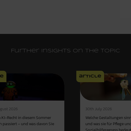
Further insights on the topic
le
article
gust 2026
30th July 2026
 KI-Recht in diesem Sommer
Welche Gestaltungen sinn
ch passiert – und was davon Sie
und was sie für Pflege un
t
Sozialhilferegress bedeu