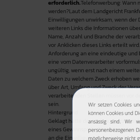
erforderlich.
Telefonwerbung: Wann m
werden?Laut dem Landgericht Frankfurt
Einwilligungen unwirksam, wenn der D
weiteren Links die Informationen üb
Name, Anzahl und Branche der verarbe
vor Anklicken dieses Links erteilt wird
Anforderung an eine eindeutige und 
eine vom Datenverarbeiter vorformuli
ungültig, wenn erst nach einem weite
Daten zu welchem Zweck erhoben werd
über Art, Umfang und Zweck der Vera
verarbeitenden Stellen müssen vor de
sein.
Hintergrund
Geklagt hatte der Verbraucherzentra
eines Gewinnspiels. Ein Unternehmen
an die Einwilligung in die Verarbei