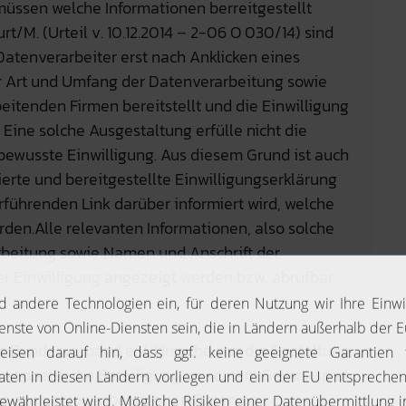
üssen welche Informationen berreitgestellt
/M. (Urteil v. 10.12.2014 – 2-06 O 030/14) sind
atenverarbeiter erst nach Anklicken eines
er Art und Umfang der Datenverarbeitung sowie
itenden Firmen bereitstellt und die Einwilligung
. Eine solche Ausgestaltung erfülle nicht die
bewusste Einwilligung. Aus diesem Grund ist auch
erte und bereitgestellte Einwilligungserklärung
rführenden Link darüber informiert wird, welche
en.Alle relevanten Informationen, also solche
rbeitung sowie Namen und Anschrift der
r Einwilligung angezeigt werden bzw. abrufbar
le Bundesverband e.V. Ursache war die Gestaltung
 koppelte die Beteiligung an seinem Gewinnspiel
tung von personenbezogenen Daten zu