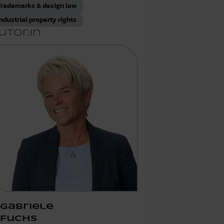
Trademarks & design law
Industrial property rights
utor:in
Gabriele
Fuchs