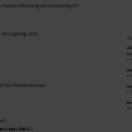
er Namensfindung berücksichtigen?
einzigartig sein,
W
Al
Sc
5. 
Wa
8. 
le für Markennamen
On
2. 
Re
28.
ler)
a
sel
nu
ss
ta
fel)