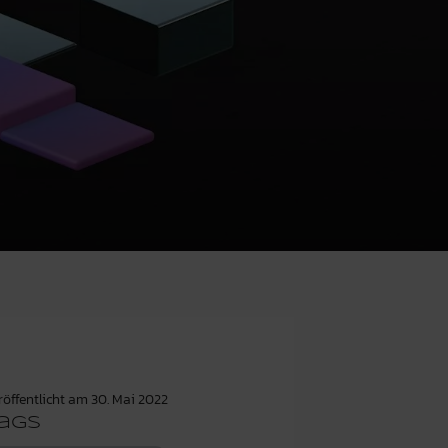
röffentlicht am
30. Mai 2022
ags