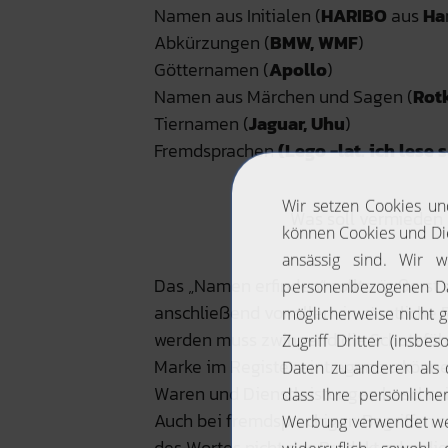
Namen aus Initialen (
HARIBO
aus
Ha
Abkürzungen (
BMW, WMF
)
Götternamen (
Apollo
)
Namen aus Märchen und Sagen (
Rot
Tiernamen (
Jaguar, Uhu
)
Fremdsprachen
(Lego -lat. ich lese 
Was soll vermieden
Das „Namen erfinden“ sollte äußerst
anschließend vor allem in sämtliche 
werden muss zwingend die Schutzfähi
Marke im Register eintragen zu könne
Waren und Dienstleistungen beschrei
Auch bei fremdsprachigen Begriffen s
des Wortes nicht das Produkt oder die