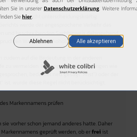
NE-MATE wurde für „alkoholische Getränke“
edürftig und nicht unterscheidungskräftig
Gerichts werde der angesprochene Verkehr das
igen und beschreibenden Sachhinweis dahingehend
nspruchten Waren um alkoholische Produkte aus
n zudem auf die Bedeutung in der anderen
ffe zu vermeiden. Bei negativen Bedeutungen wie
esprochen, bedeutet nett gesagt "Mist") oder der
t“ ist, wurde diese Regel nicht berücksichtigt.
t des Markennamens prüfen
n sie vorher schon jemand anderes hatte. Daher
es Markennamens geprüft werden, ob er
frei
ist