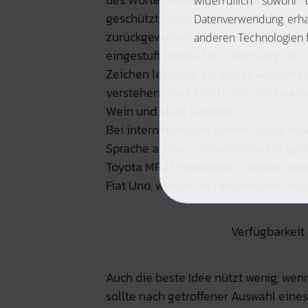
geschützt werden soll. Die Marke WI
zurückgewiesen, da sie als freihalteb
eingestuft wurde. Nach Meinung des 
Zeichen lediglich als schlagwortart
verstehen, dass es sich bei den bea
Wein und Mate handele.
Bei internationalen Namen sollte ma
Sprache achten, um peinliche Fehlgri
Toyota MR2 (Französisch "merde" ausg
Fiat Uno, welcher in Finnland ein „Idio
Verfügbarkei
Auch die beste Idee nützt wenig, wen
sollte nach getroffener Auswahl ein