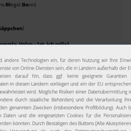
ns
Ri
egel
Bo
nn)
käppchen
)
sammle, Volvo - lat. ich rolle)
 werden bei der Namensfindung?
 sorgsam durchgeführt und das Ergebnis
Richtungen hin überprüft werden. Berücksichtigt
gkeit einer Marke. Um einen Namen auch als
n, sollen Namen, die für die beanspruchten
bend sind, vermieden werden.
ollte man darauf achten, dass eine
Übersetzung
 Dienstleistung beschreiben, für die die Marke