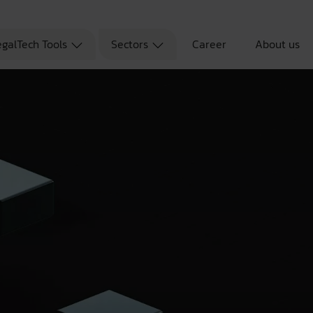
egalTech Tools
Sectors
Career
About us