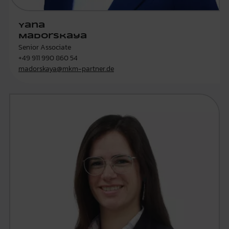
Yana
Madorskaya
Senior Associate
+49 911 990 860 54
madorskaya@mkm-partner.de