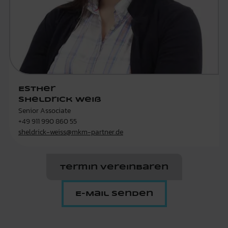
Esther
Sheldrick Weiß
Senior Associate
+49 911 990 860 55
sheldrick-weiss@mkm-partner.de
Termin vereinbaren
E-Mail senden