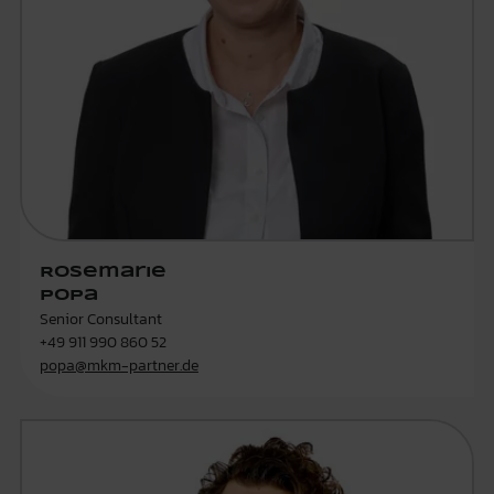
Rosemarie
Popa
Senior Consultant
+49 911 990 860 52
popa@mkm-partner.de