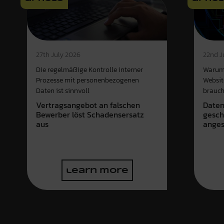
27th July 2026
22nd J
Die regelmäßige Kontrolle interner
Warum
Prozesse mit personenbezogenen
Websit
Daten ist sinnvoll
brauc
Vertragsangebot an falschen
Daten
Bewerber löst Schadensersatz
gesch
aus
anges
learn more