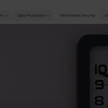
ce
Data Protection
Information Security
L