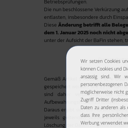
Betriebsprüfungen.
Die nun beschlossene Verkürzung auf
entlasten, insbesondere durch Einsp
Diese
Änderung betrifft alle Belege
dem 1. Januar 2025 noch nicht abge
unter der Aufsicht der BaFin stehen, t
Datenschutzr
Gemäß Artikel 5 Absatz 1 lit. e DS
gespeichert werden, wie es für den u
sind daher verpflichtet, die Da
Aufbewahrungsfristen zu löschen.
Daraus ergibt sich die Notwendigkei
jeweils geltenden Aufbewahrungsf
Löschung der Daten zu gewährleiste