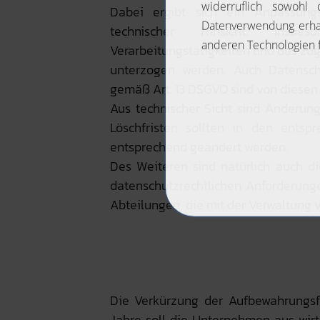
Dabei ergibt sich ein Anpassungs
technischer Hinsicht. Insb
Verarbeitungstätigkeiten und das zu
unterzogen werden. Auch Datenschu
gemäß Art. 13 DSGVO sind von diese
Aus technischer Sicht sind Änderung
Löschfristen sollten in den ents
entsprechend geändert werden.
Des Weiteren sind natürlich auch d
datenschutzrechtlichen Anforderunge
Abteilungen, die mit der Verwaltung
Die Verkürzung der Aufbewahrungsf
Jahre soll die Unternehmen aus wirt