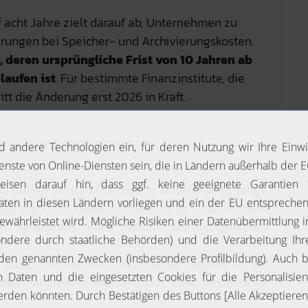
 acht Jahre zielt darauf ab, Unternehmen zu
arungen bei Speicher- und Archivierungskosten.
, deren ursprüngliche Frist von 10 Jahren ab
laufen ist
. Für bestimmte Finanzinstitute, die
ritt die Änderung erst 2026 in Kraft.
echtliche Anforderungen
GVO dürfen personenbezogene Daten nur so lange
rsprünglichen Zweck erforderlich ist. Unternehmen
ten spätestens nach Ablauf der festgelegten
t, dass Unternehmen ihre internen Abläufe an die
risten anpassen müssen, um eine rechtzeitige
n.