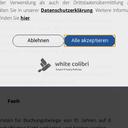
bedarf sowohl in organisatorischer als auch
esondere sollten das Verzeichnis der
grundeliegende Löschkonzept einer Aktualisierung
tzerklärungen sowie die Informationspflichten
n Änderungen betroffen.
en in relevanten IT-Systemen erforderlich – die
prechenden Systemen und auch Archivsystemen
ie Mitarbeitende über die neuen Fristen und die
n zu informieren. Dies ist besonders wichtig für
 von Buchungsbelegen betraut sind.
Fazit
risten für Buchungsbelege von 10 Jahren auf 8
schaftlicher Sicht entlasten und Kosten senken –