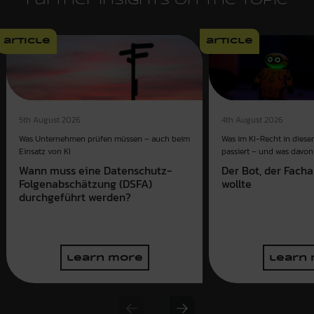
Further insights on the topic
article
article
4th August 2026
5th August 2026
Was im KI-Recht in dies
Was Unternehmen prüfen müssen – auch beim
passiert – und was davon 
Einsatz von KI
Der Bot, der Fach
Wann muss eine Datenschutz-
wollte
Folgenabschätzung (DSFA)
durchgeführt werden?
learn more
learn