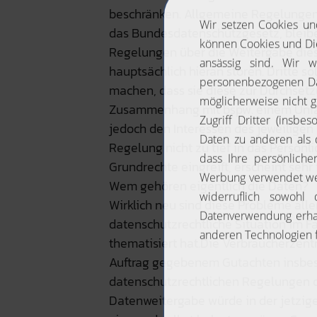
beschränken. Allgemeine Regelungen
das Bundesdatenschutzgesetz, bleib
Regelungen über die Weitergabe dieser
hauptsächlich hieran stören. Dritte 
machen, dass sie diese zur Durchset
Zusammenhang mit bspw. einem Unfall
jedoch den Interessen des jeweiligen
Regelung nicht zu tief in das Persönl
Grundrechte eingreift, erscheint sehr f
Wem gehören eigentlich die Daten?
Wirklich neu sind diese Probleme aller
datenschutzrechtliche Situation im
thematisiert hat.Die Verbraucherzentr
Auftrag gegebenem Gutachten insbeso
datenschutzrechtlichen Regelungen de
Datenweitergabe würde in der jetzig