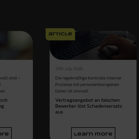
article
27th July 2026
voll sind –
Die regelmäßige Kontrolle interner
d
Prozesse mit personenbezogenen
ten
Daten ist sinnvoll
urch
Vertragsangebot an falschen
ng
Bewerber löst Schadensersatz
aus
ore
learn more