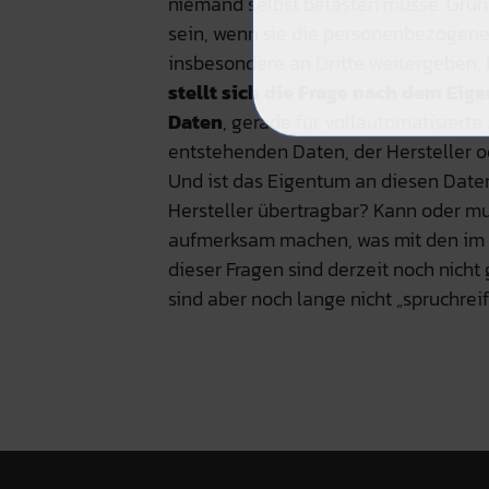
niemand selbst belasten müsse. Grun
sein, wenn sie die personenbezogene
insbesondere an Dritte weitergeben,
stellt sich die Frage nach dem Eig
Daten
, gerade für vollautomatisiert
entstehenden Daten, der Hersteller o
Und ist das Eigentum an diesen Date
Hersteller übertragbar? Kann oder mu
aufmerksam machen, was mit den im 
dieser Fragen sind derzeit noch nicht
sind aber noch lange nicht „spruchreif