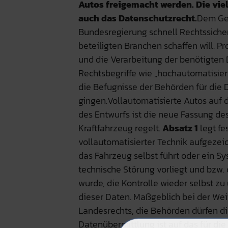
Autos freigemacht werden. Die vie
auch das Datenschutzrecht.
Dem Ges
Bundesregierung schnell Rechtssiche
beteiligten Branchen schaffen will. 
und die Verarbeitung der benötigten 
Rechtsbegriffe wie „hochautomatisiert
die Befugnisse der Behörden für die 
gingen.Vollautomatisierte Autos auf d
des Entwurfs ist die neue Fassung de
Kraftfahrzeug regelt.
Absatz 1
legt fe
vollautomatisierter Technik aufgezeic
das Fahrzeug selbst führt oder ein S
technische Störung vorliegt und bzw.
wurde, die Kontrolle wieder selbst z
dieser Daten. Maßgeblich bei der We
Landesrechts, die Behörden dürfen d
Datenübermittlung ist auf das für die