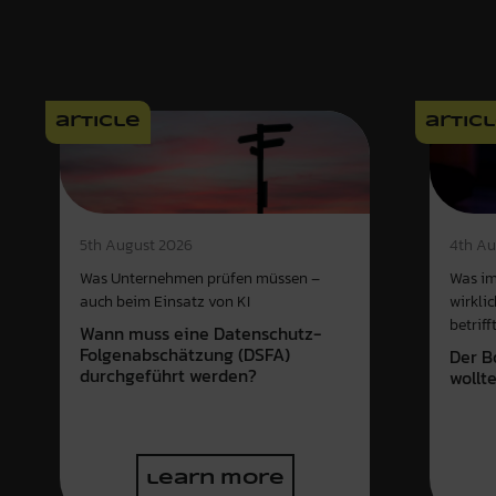
article
artic
4th Au
5th August 2026
Was im
Was Unternehmen prüfen müssen –
wirkli
auch beim Einsatz von KI
betriff
Wann muss eine Datenschutz-
Folgenabschätzung (DSFA)
Der B
durchgeführt werden?
wollt
learn more