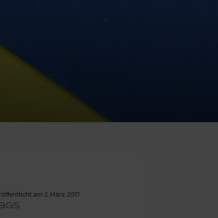
röffentlicht am
2. März 2017
ags