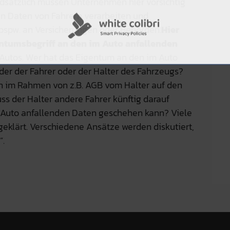
dsätzlich müssen Unternehmen hier vorsichtig
n Daten von Fahrern verarbeiten und
 bspw. an Versicherungen oder Behörden.
Hier
entumsbegriff an den im Auto anfallenden
e Autos. Wer hat das Eigentum an den im Auto
der der Fahrer oder der Halter des Fahrzeugs?
n im Rahmen von z.B. AGB vom Halter auf den
ss der Halter andere Fahrer künftig darauf
Auto anfallenden Daten geschehen kann? Viele
 geklärt. Verschiedene Ansätze werden diskutiert,
“.