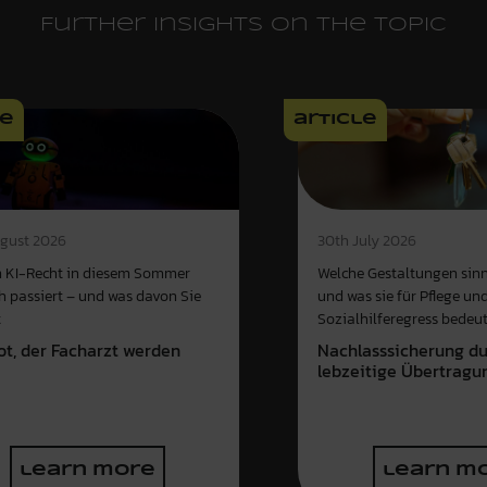
Further insights on the topic
le
article
gust 2026
30th July 2026
 KI-Recht in diesem Sommer
Welche Gestaltungen sinn
ch passiert – und was davon Sie
und was sie für Pflege un
t
Sozialhilferegress bedeu
ot, der Facharzt werden
Nachlasssicherung d
e
lebzeitige Übertragu
learn more
learn m