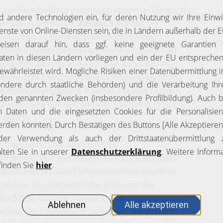
 zur Verarbeitung personenbezogener Daten, wie
en davon unberührt.
Absatz 3
enthält die
 Daten an Dritte. Kritiker dürften sich
sollen die Daten bekommen, wenn sie glaubhaft
zung oder Abwehr von Rechtsansprüchen, im
ereignis, benötigen. Diese Weitergabe läuft
 Fahrers zwangsläufig zuwider. Ob eine solche
ichkeitsrecht des Betroffenen und damit in seine
raglich.
dings nicht. Seit Jahren ist die
 Fahrzeug unklar, wie MKM+PARTNER mehrmals
ale Bundesverband kritisiert mittels einem in
ndere die strafrechtliche Relevanz der
s § 63a Abs. 3 Nr. 1 StVG-E. Die vorgesehene
en Form den Grundsatz verletzen, wonach sich