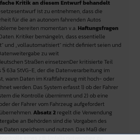
lfache Kritik an diesem Entwurf behandelt
etzesentwurf ist zu entnehmen, dass die
rheit für die an autonom fahrenden Autos
Probleme bereiten momentan v.a.
Haftungsfragen
Daten. Kritiker bemängeln, dass essentielle
“ und „vollautomatisiert“ nicht definiert seien und
Datenweitergabe zu weit
eutschen Straßen einsetzenDer kritisierte Teil
s § 63a StVG-E, der die Datenverarbeitung im
st, wann Daten im Kraftfahrzeug mit hoch- oder
hnet werden. Das System erfasst 1) ob der Fahrer
ystem die Kontrolle übernimmt und 2) ob eine
 oder der Fahrer vom Fahrzeug aufgefordert
u übernehmen.
Absatz 2
regelt die Verwendung
itergabe an Behörden sind die Vorgaben des
ie Daten speichern und nutzen. Das Maß der
 Kontrolle eines z.B. Unfalls notwendige zu