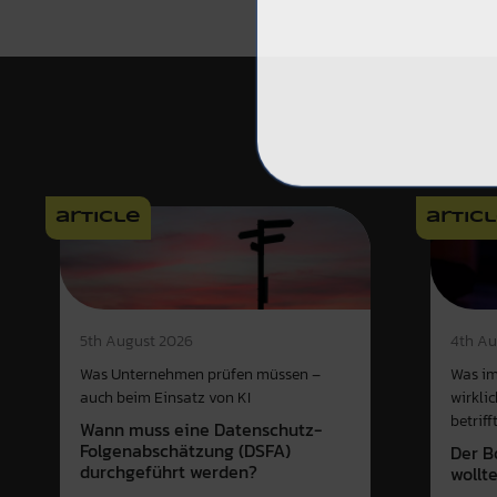
article
artic
4th Au
5th August 2026
Was im
Was Unternehmen prüfen müssen –
wirkli
auch beim Einsatz von KI
betriff
Wann muss eine Datenschutz-
Folgenabschätzung (DSFA)
Der B
durchgeführt werden?
wollt