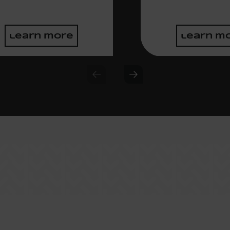
learn more
learn m
Previous slide
Next slide