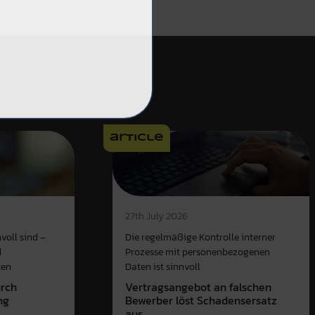
article
27th July 2026
voll sind –
Die regelmäßige Kontrolle interner
d
Prozesse mit personenbezogenen
ten
Daten ist sinnvoll
urch
Vertragsangebot an falschen
ng
Bewerber löst Schadensersatz
aus