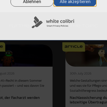
Further insights on the topic
le
article
gust 2026
30th July 2026
 KI-Recht in diesem Sommer
Welche Gestaltungen sinn
ch passiert – und was davon Sie
und was sie für Pflege un
t
Sozialhilferegress bedeu
ot, der Facharzt werden
Nachlasssicherung d
e
lebzeitige Übertragu