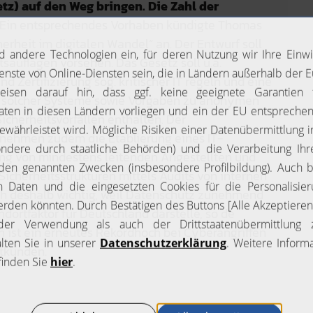
etz) auf den Weg bringen. Die Zahl der
Ein entsprechendes Vorhaben kündigte Thomas
erheit im digitalen Wandel“ an. Der Entwurf soll
sauflagen vorsehen. Das Gesetz soll u.a.
d Zertifizierung sog. kritischer IT regeln und eine
ber solcher Systeme sowie Vorgaben zu anonymen
Sicherheitsvorfällen enthalten. Der
rnehmen zudem die Etablierung eines IT-
ng von mindestens leitenden Angestellten und
icherheitsstrukturen mittels Audits von internen
uch deshalb wichtig, weil Datenschutz zunehmend
ndortfaktor für Deutschland darstelle, so de
ist ein erneutes Rekordhoch bei Cyberangriffen
tkunden.