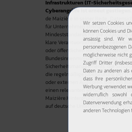
Infrastrukturen (IT-Sicherheitsges
Cyberangriffe ist erneut gestiegen.
de Maizière in seiner Rede „Datensich
für Unternehmen strengere Sicherheit
Mindeststandards für die Zulassung un
klare Verantwortlichkeit der Betrei
oder öffentlichen Meldepflichten bei 
Bundesinnenminister empfiehlt Unte
Sicherheitsmanagements, die Schulu
die regelmäßige Überprüfung der IT-S
oder externen Auditoren. Dies sei a
einen relevanten wirtschaftlichen Sta
Maizière.Hintergrund der Maßnahmen 
auf deutsche Unternehmen und Priva