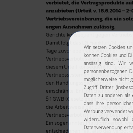
verbietet, die Vertragsprodukte au
anzubieten (Urteil v. 18.6.2014 – 2-
Vertriebsvereinbarung, die ein solc
engen Ausnahmen zulässig.
Gerichte konsequent gegen Vertriebs
Damit folgt das LG Frankfurt/M. der 
Tage zuvor ebenfalls von einer Recht
Vertriebsverbotes ausging (Newsletter
diesem Urteil konsequent fortgesetzt.
Vertriebssystemen grundsätzlich ein
den Handlungsspielraum der Wiederv
einschränke. Entsprechende Verein
§ 1 GWB (Gesetz gegen Wettbewerbsbe
die Arbeitsweise der Europäischen Un
Vertriebsverbot ist nur sehr begrenzt 
Ein sogenanntes Plattformverbot, wie
entschiedenen Fall, also das Verbot d