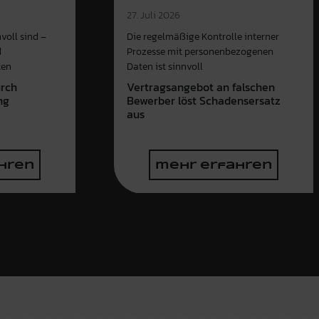
27. Juli 2026
voll sind –
Die regelmäßige Kontrolle interner
d
Prozesse mit personenbezogenen
ten
Daten ist sinnvoll
urch
Vertragsangebot an falschen
ng
Bewerber löst Schadensersatz
aus
hren
mehr erfahren