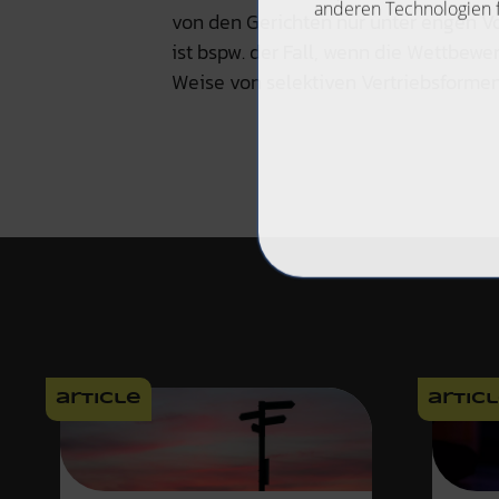
von den Gerichten nur unter engen V
ist bspw. der Fall, wenn die Wettbewe
Weise von selektiven Vertriebsforme
article
artic