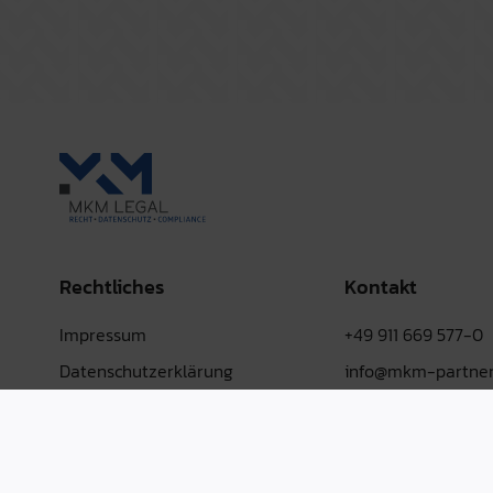
Rechtliches
Kontakt
Impressum
+49 911 669 577-0
Datenschutzerklärung
info@mkm-partner
AGB
LinkedIn
Hinweisgebersystem