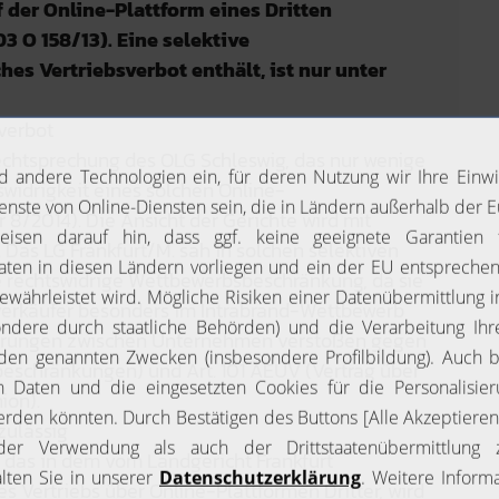
f der Online-Plattform eines Dritten
03 O 158/13). Eine selektive
hes Vertriebsverbot enthält, ist nur unter
verbot
Rechtsprechung des OLG Schleswig, das nur wenige
swidrigkeit eines solchen Online-
 8/2014). Die Ansicht der Gerichte wird mit
 Das LG Frankfurt/M. sah in solchen selektiven
e rechtswidrige Wettbewerbsbeschränkung, da sie
erkäufer besonders im Intrabrand-Wettbewerb
barungen zwischen Unternehmen verstoßen gegen
schränkungen) und Art. 101 AEUV (Vertrag über
ion).
zulässig
 das in dem vom Landgericht Frankfurt
es Vertriebs über Online-Plattformen Dritter, wird