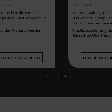
ust 2026
30. Juli 2026
 KI-Recht in diesem Sommer
Welche Gestaltungen sinn
ch passiert – und was davon Sie
und was sie für Pflege un
t
Sozialhilferegress bedeu
ot, der Facharzt werden
Nachlasssicherung d
e
lebzeitige Übertragu
mehr erfahren
mehr erfa
Previous slide
Next slide