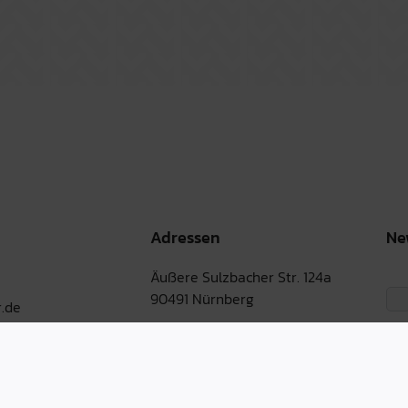
Adressen
Ne
Äußere Sulzbacher Str. 124a
90491 Nürnberg
.de
Martin-Albert-Str. 1
90491 Nürnberg
Bernburger Str. 30-31
10963 Berlin