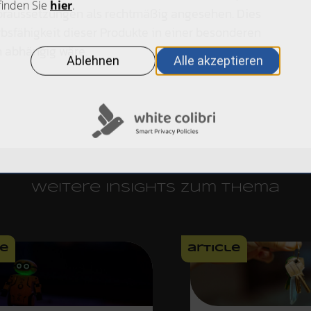
oraussetzungen als rechtmäßig angesehen. Dies
rbsfähigkeit dieser Produkte in einer besonderen
n abhängig wäre.
Weitere Insights zum Thema
le
article