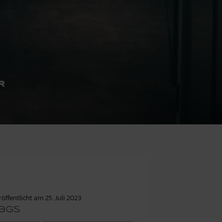
R
röffentlicht am
25. Juli 2023
ags