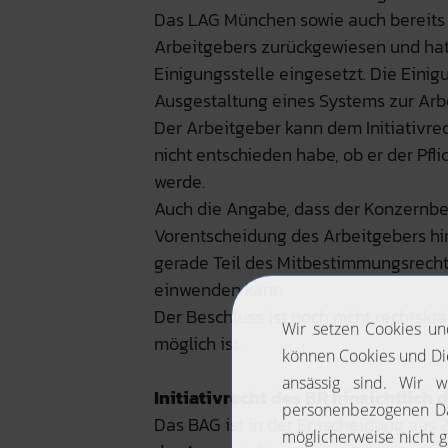
Das LAG München sowie auch bereits 
Arbeitgebers zurückgewiesen und ha
Einigungsstelle eingesetzt. Die Einigu
Ausgestaltung eines Systems zur Arbei
Der Arbeitgeber kann dem Initiativrec
nicht entschieden habe, ob er der Pfl
werde.
Auch die Angabe, dass der Konzernbetr
Vorentscheidung des Arbeitgebers hins
gerade Teil des Mitbestimmungsrechts
einwenden kann.
Der Beschluss ist noch nicht rechtskr
möglich ist.
Initiativrecht des BR hinsichtlich 
Das BAG ist in der Entscheidung aus 