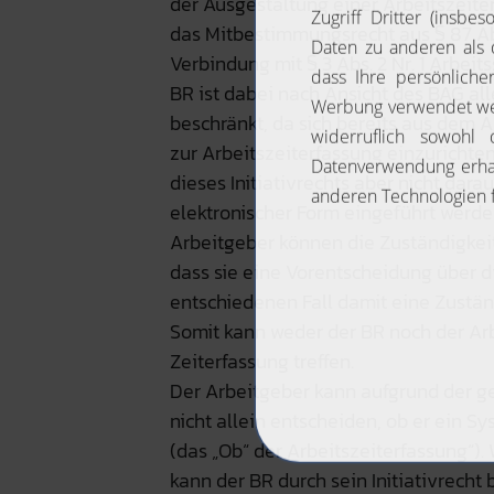
der Ausgestaltung einer Arbeitszeiter
das Mitbestimmungsrecht aus § 87 Abs
Verbindung mit § 3 Abs. 2 Nr. 1 Arbeit
BR ist dabei nach Ansicht des BAG all
beschränkt, da sich bereits aus dem 
zur Arbeitszeiterfassung einzurichte
dieses Initiativrechts aber nicht dara
elektronischer Form eingeführt werden
Arbeitgeber können die Zuständigkei
dass sie eine Vorentscheidung über di
entschiedenen Fall damit eine Zustän
Somit kann weder der BR noch der Ar
Zeiterfassung treffen.
Der Arbeitgeber kann aufgrund der ge
nicht allein entscheiden, ob er ein S
(das „Ob“ der Arbeitszeiterfassung“)
kann der BR durch sein Initiativrecht