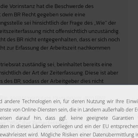
die Vorinstanz hat die Beschwerde des
t dem BR Recht gegeben sowie eine
ngsstelle sei hinsichtlich der Frage des „Wie“ der
tszeiterfassung nicht offensichtlich unzuständig.
ht des BR nicht entgegenhalten, dass er sich noch
icht zur Erfassung der Arbeitszeit nachkommen
iebsrat zuständig sei, beinhaltet bereits eine
ichtlich der Art der Zeiterfassung. Diese ist aber
 des BR, sodass der Arbeitgeber dies nicht
äftig, sodass noch eine Revision vor dem BAG
des "Wie" der Zeiterfassung
2022 bereits davon ausgegangen, dass der BR bei