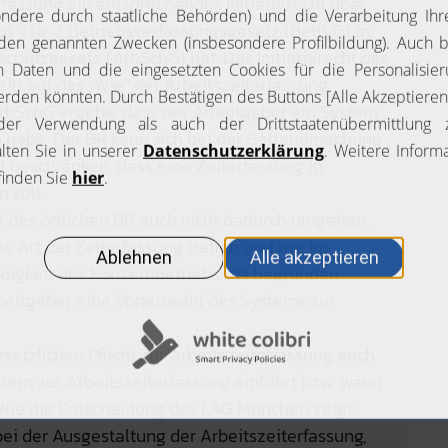
fassung ein entsprechendes Initiativrecht über
. 1 Nr. 7 Betriebsverfassungsgesetz (BetrVG) in
sschutzgesetz (ArbSchG) hat. Das Initiativrecht des
ein auf das „Wie“ der Arbeitszeiterfassung
ArbSchG ergebe, dass der Arbeitgeber ein System
n habe. Der BR kann sich bei der Geltendmachung
uf beschränken, dass eine Zeiterfassung in
 soll.
t des örtlichen BR auch nicht dadurch umgehen,
e Art der Zeiterfassung treffen und wie im
digkeit des Konzernbetriebsrats begründen.
beitgeber eine Vorauswahl des Systems zur
setzlichen Pflicht zur Arbeitszeiterfassung auch
ystem zur Arbeitszeiterfassung einführt bzw. wann
. Wie die Entscheidung des LAG München zeigt,
 bei der Ausgestaltung der Arbeitszeiterfassung,