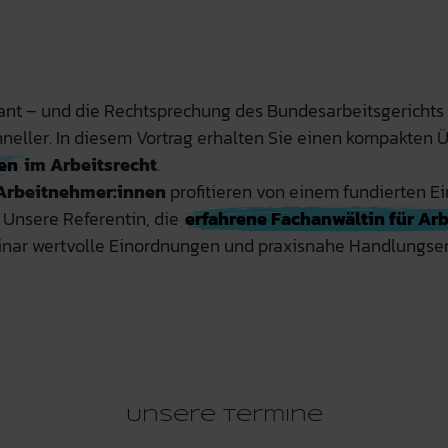
sant – und die Rechtsprechung des Bundesarbeitsgerichts
neller. In diesem Vortrag erhalten Sie einen kompakten Ü
en
im Arbeitsrecht
.
Arbeitnehmer:innen
profitieren von einem fundierten Ei
. Unsere Referentin, die
erfahrene Fachanwältin für Arb
binar wertvolle Einordnungen und praxisnahe Handlungs
Unsere Termine