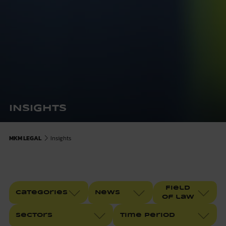
INSIGHTS
MKM LEGAL
Insights
Field
Categories
News
of law
Sectors
Time Period