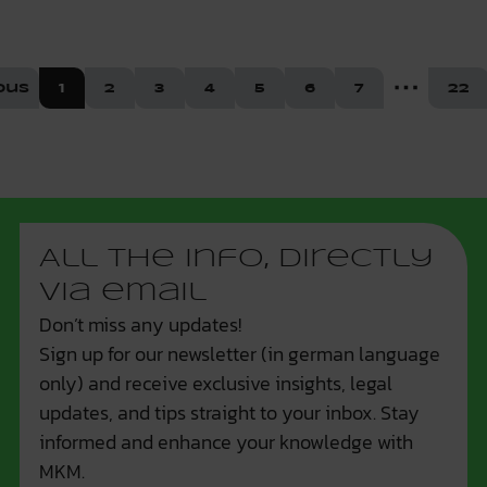
ous
1
2
3
4
5
6
7
22
More pag
All the info, directly
via email
Don’t miss any updates!
Sign up for our newsletter (in german language
only) and receive exclusive insights, legal
updates, and tips straight to your inbox. Stay
informed and enhance your knowledge with
MKM.