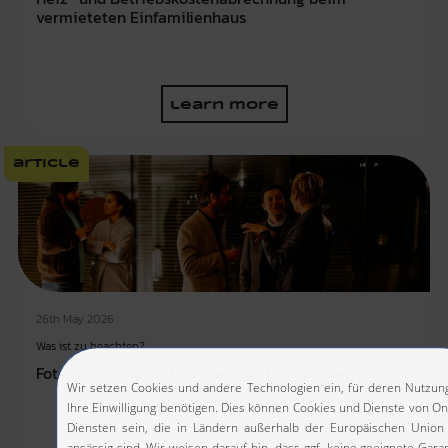
vermieteten Einfamilienhaus
learn more
article
26th May 2026
Was ist zu beachten?
Foto- und Videoaufnahmen auf Firmenfeiern