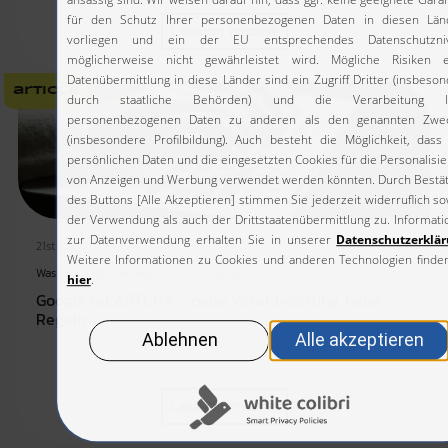
learn more
article
21st May 2026
Was Webseitenbetreiber nun tun müssen
Google reCAPTCHA – neue Verantwortung, neue
Regeln
learn more